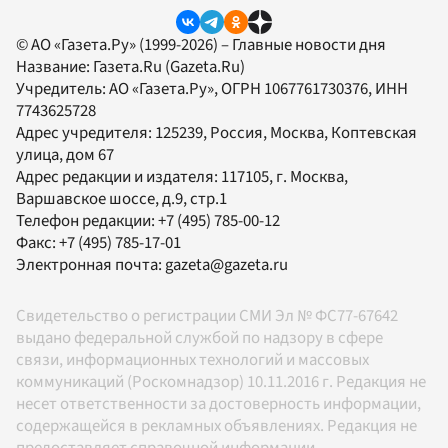
© АО «Газета.Ру» (1999-2026) – Главные новости дня
Название:
Газета.Ru
(Gazeta.Ru)
Учредитель:
АО «Газета.Ру»
, ОГРН 1067761730376, ИНН
7743625728
Адрес учредителя: 125239, Россия, Москва, Коптевская
улица, дом 67
Адрес редакции и издателя:
117105
, г.
Москва
,
Варшавское шоссе, д.9, стр.1
Телефон редакции:
+7 (495) 785-00-12
Факс:
+7 (495) 785-17-01
Электронная почта:
gazeta@gazeta.ru
Свидетельство о регистрации СМИ Эл № ФС77-67642
выдано федеральной службой по надзору в сфере
связи, информационных технологий и массовых
коммуникаций (Роскомнадзор) 10.11.2016 г. Редакция не
несет ответственности за достоверность информации,
содержащейся в рекламных объявлениях. Редакция не
предоставляет справочной информации.