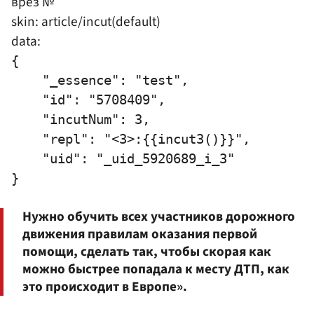
врез №
skin: article/incut(default)
data:
{

    "_essence": "test",

    "id": "5708409",

    "incutNum": 3,

    "repl": "<3>:{{incut3()}}",

    "uid": "_uid_5920689_i_3"

Нужно обучить всех участников дорожного
движения правилам оказания первой
помощи, сделать так, чтобы скорая как
можно быстрее попадала к месту ДТП, как
это происходит в Европе».