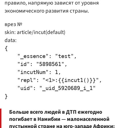
правило, напрямую зависят от уровня
экономического развития страны.
врез №
skin: article/incut(default)
data:
{

    "_essence": "test",

    "id": "5898561",

    "incutNum": 1,

    "repl": "<1>:{{incut1()}}",

    "uid": "_uid_5920689_i_1"

Больше всего людей в ДТП ежегодно
погибает в Намибии — малонаселенной
пустынной стране на юго-западе Африки: