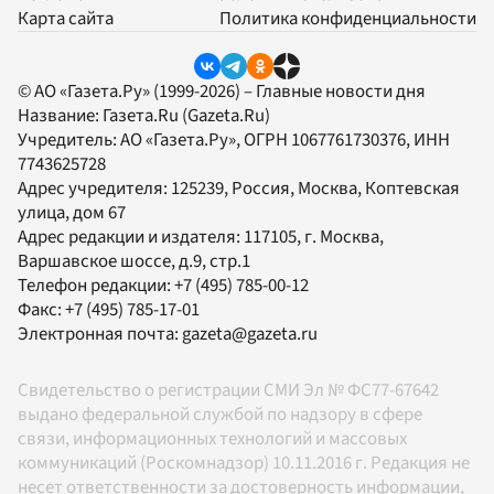
Карта сайта
Политика конфиденциальности
© АО «Газета.Ру» (1999-2026) – Главные новости дня
Название:
Газета.Ru
(Gazeta.Ru)
Учредитель:
АО «Газета.Ру»
, ОГРН 1067761730376, ИНН
7743625728
Адрес учредителя: 125239, Россия, Москва, Коптевская
улица, дом 67
Адрес редакции и издателя:
117105
, г.
Москва
,
Варшавское шоссе, д.9, стр.1
Телефон редакции:
+7 (495) 785-00-12
Факс:
+7 (495) 785-17-01
Электронная почта:
gazeta@gazeta.ru
Свидетельство о регистрации СМИ Эл № ФС77-67642
выдано федеральной службой по надзору в сфере
связи, информационных технологий и массовых
коммуникаций (Роскомнадзор) 10.11.2016 г. Редакция не
несет ответственности за достоверность информации,