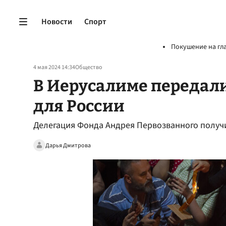
Новости
Спорт
Покушение на гл
4 мая 2024 14:34
Общество
В Иерусалиме передал
для России
Делегация Фонда Андрея Первозванного получи
Дарья Дмитрова