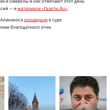
ии и символы и как отмечают этот день
ссий — в
материале «Газеты.Ru»
.
а Аликакоса
оправдали
в суде
нии благодатного огня.