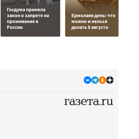
Госдума приняла
Р
закон о запрете на
Ермолаев день: что
в
проживание в
можно и нельзя
и
России
делать 8 августа
р