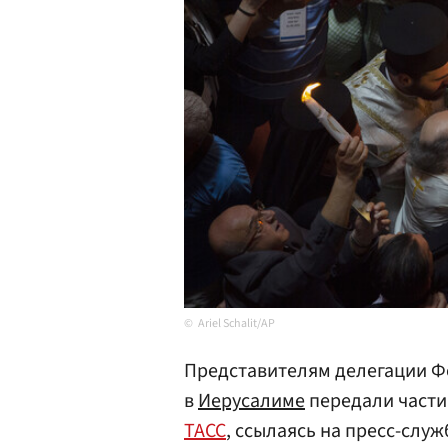
Ariel Schalit/AP
Представителям делегации Ф
в
Иерусалиме
передали части
ТАСС
, ссылаясь на пресс-служ