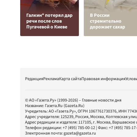
Галкин* потерял дар
В России
речи после слов
стремительно
Пугачевой о Киеве
дорожает сахар
Редакция
Реклама
Карта сайта
Правовая информация
Услов
© АО «Газета.Ру» (1999-2026) – Главные новости дня
Название:
Газета.Ru
(Gazeta.Ru)
Учредитель:
АО «Газета.Ру»
, ОГРН 1067761730376, ИНН 7743
Адрес учредителя: 125239, Россия, Москва, Коптевская улиц
Адрес редакции и издателя:
117105
, г.
Москва
,
Варшавское шо
Телефон редакции:
+7 (495) 785-00-12
| Факс:
+7 (495) 785-17
Электронная почта:
gazeta@gazeta.ru