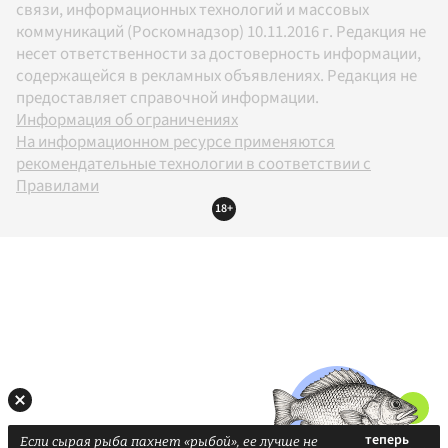
связи, информационных технологий и массовых
коммуникаций (Роскомнадзор) 10.11.2016 г. Редакция не
несет ответственности за достоверность информации,
содержащейся в рекламных объявлениях. Редакция не
предоставляет справочной информации.
Информация об ограничениях
На информационном ресурсе применяются
рекомендательные технологии в соответствии с
Правилами
18+
Если сырая рыба пахнет «рыбой», ее лучше не