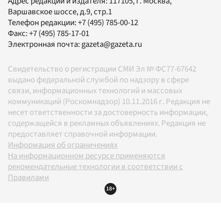
Адрес редакции и издателя:
117105
, г.
Москва
,
Варшавское шоссе, д.9, стр.1
Телефон редакции:
+7 (495) 785-00-12
Факс:
+7 (495) 785-17-01
Электронная почта:
gazeta@gazeta.ru
Свидетельство о регистрации СМИ Эл № ФС77-67642
выдано федеральной службой по надзору в сфере
связи, информационных технологий и массовых
коммуникаций (Роскомнадзор) 10.11.2016 г. Редакция не
несет ответственности за достоверность информации,
содержащейся в рекламных объявлениях. Редакция не
предоставляет справочной информации.
Информация об ограничениях
На информационном ресурсе применяются
рекомендательные технологии в соответствии с
Правилами
18+