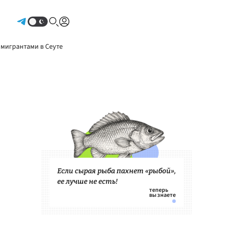
Авторизоваться
 мигрантами в Сеуте
Если сырая рыба пахнет «рыбой»,
ее лучше не есть!