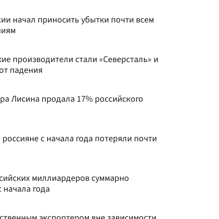
ссии начал приносить убытки почти всем
ниям
кие производители стали «Северсталь» и
от падения
ра Лисина продала 17% российского
 россияне с начала года потеряли почти
ссийских миллиардеров суммарно
с начала года
тственным экспортером вне зависимости