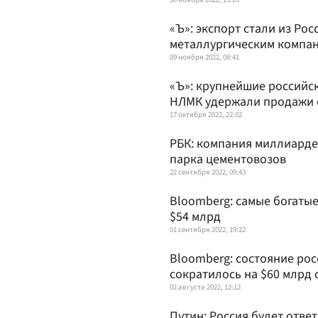
«Ъ»: экспорт стали из Ро
металлургическим компа
09 ноября 2022, 08:41
«Ъ»: крупнейшие российс
НЛМК удержали продажи 
17 октября 2022, 22:02
РБК: компания миллиарде
парка цементовозов
22 сентября 2022, 09:43
Bloomberg: самые богатые
$54 млрд
01 сентября 2022, 19:22
Bloomberg: состояние ро
сократилось на $60 млрд 
02 августа 2022, 12:12
Путин: Россия будет отве