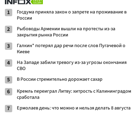
1
Госдума приняла закон о запрете на проживание в
России
2
Рыбоводы Армении вышли на протесты из-за
закрытия рынка России
3
Галкин* потерял дар речи после слов Пугачевой о
Киеве
4
На Западе забили тревогу из-за угрозы окончания
СВО
5
В России стремительно дорожает сахар
6
Кремль переиграл Литву: хитрость с Калининградом
сработала
7
Ермолаев день: что можно и нельзя делать 8 августа