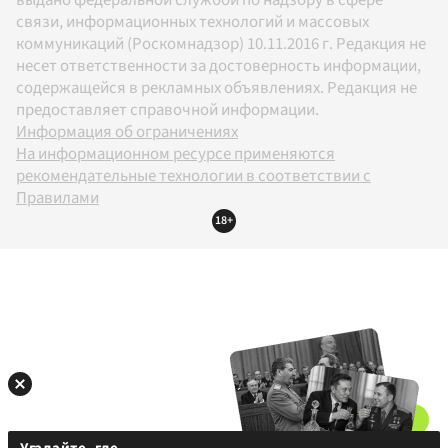
связи, информационных технологий и массовых
коммуникаций (Роскомнадзор) 10.11.2016 г. Редакция не
несет ответственности за достоверность информации,
содержащейся в рекламных объявлениях. Редакция не
предоставляет справочной информации.
Информация об ограничениях
На информационном ресурсе применяются
рекомендательные технологии в соответствии с
Правилами
18+