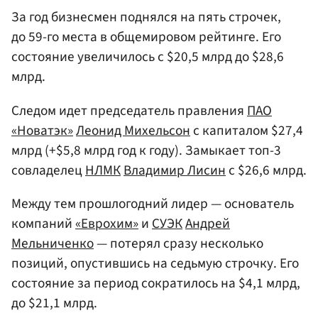
За год бизнесмен поднялся на пять строчек,
до 59-го места в общемировом рейтинге. Его
состояние увеличилось с $20,5 млрд до $28,6
млрд.
Следом идет председатель правления
ПАО
«Новатэк»
Леонид Михельсон
с капиталом $27,4
млрд (+$5,8 млрд год к году). Замыкает топ-3
совладелец
НЛМК
Владимир Лисин
с $26,6 млрд.
Между тем прошлогодний лидер — основатель
компаний
«Еврохим»
и
СУЭК
Андрей
Мельниченко
— потерял сразу несколько
позиций, опустившись на седьмую строчку. Его
состояние за период сократилось на $4,1 млрд,
до $21,1 млрд.