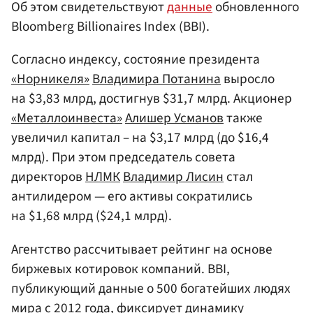
Об этом свидетельствуют
данные
обновленного
Bloomberg Billionaires Index (BBI).
Согласно индексу, состояние президента
«Норникеля»
Владимира Потанина
выросло
на $3,83 млрд, достигнув $31,7 млрд. Акционер
«Металлоинвеста»
Алишер Усманов
также
увеличил капитал – на $3,17 млрд (до $16,4
млрд). При этом председатель совета
директоров
НЛМК
Владимир Лисин
стал
антилидером — его активы сократились
на $1,68 млрд ($24,1 млрд).
Агентство рассчитывает рейтинг на основе
биржевых котировок компаний. BBI,
публикующий данные о 500 богатейших людях
мира с 2012 года, фиксирует динамику