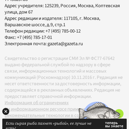
Адрес учредителя: 125239, Россия, Москва, Коптевская
улица, дом 67
Адрес редакции и издателя:
117105
, г.
Москва
,
Варшавское шоссе, д.9, стр.1
Телефон редакции:
+7 (495) 785-00-12
Факс:
+7 (495) 785-17-01
Электронная почта:
gazeta@gazeta.ru
Свидетельство о регистрации СМИ Эл № ФС77-67642
выдано федеральной службой по надзору в сфере
связи, информационных технологий и массовых
коммуникаций (Роскомнадзор) 10.11.2016 г. Редакция не
несет ответственности за достоверность информации,
содержащейся в рекламных объявлениях. Редакция не
предоставляет справочной информации.
Информация об ограничениях
На информационном ресурсе применяются
рекомендательные технологии в соответствии с
Правилами
Если сырая рыба пахнет «рыбой», ее лучше не
18+
есть!