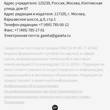
Адрес учредителя: 125239, Россия, Москва, Коптевская
улица, дом 67
Адрес редакции и издателя:
117105
, г.
Москва
,
Варшавское шоссе, д.9, стр.1
Телефон редакции:
+7 (495) 785-00-12
Факс:
+7 (495) 785-17-01
Электронная почта:
gazeta@gazeta.ru
Свидетельство о регистрации СМИ Эл № ФС77-67642
выдано федеральной службой по надзору в сфере
связи, информационных технологий и массовых
коммуникаций (Роскомнадзор) 10.11.2016 г. Редакция не
несет ответственности за достоверность информации,
содержащейся в рекламных объявлениях. Редакция не
предоставляет справочной информации.
Информация об ограничениях
На информационном ресурсе применяются
рекомендательные технологии в соответствии с
Правилами
18+