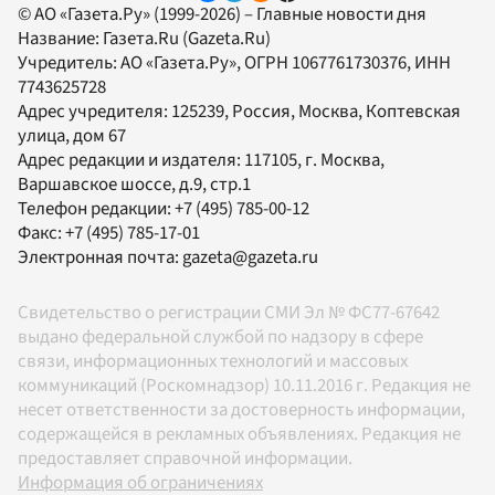
© АО «Газета.Ру» (1999-2026) – Главные новости дня
Название:
Газета.Ru
(Gazeta.Ru)
Учредитель:
АО «Газета.Ру»
, ОГРН 1067761730376, ИНН
7743625728
Адрес учредителя: 125239, Россия, Москва, Коптевская
улица, дом 67
Адрес редакции и издателя:
117105
, г.
Москва
,
Варшавское шоссе, д.9, стр.1
Телефон редакции:
+7 (495) 785-00-12
Факс:
+7 (495) 785-17-01
Электронная почта:
gazeta@gazeta.ru
Свидетельство о регистрации СМИ Эл № ФС77-67642
выдано федеральной службой по надзору в сфере
связи, информационных технологий и массовых
коммуникаций (Роскомнадзор) 10.11.2016 г. Редакция не
несет ответственности за достоверность информации,
содержащейся в рекламных объявлениях. Редакция не
предоставляет справочной информации.
Информация об ограничениях