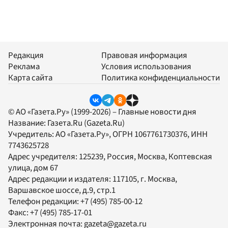
Редакция
Правовая информация
Реклама
Условия использования
Карта сайта
Политика конфиденциальности
© АО «Газета.Ру» (1999-2026) – Главные новости дня
Название:
Газета.Ru
(Gazeta.Ru)
Учредитель:
АО «Газета.Ру»
, ОГРН 1067761730376, ИНН
7743625728
Адрес учредителя: 125239, Россия, Москва, Коптевская
улица, дом 67
Адрес редакции и издателя:
117105
, г.
Москва
,
Варшавское шоссе, д.9, стр.1
Телефон редакции:
+7 (495) 785-00-12
Факс:
+7 (495) 785-17-01
Электронная почта:
gazeta@gazeta.ru