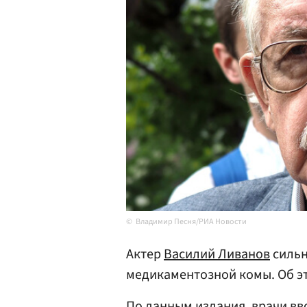
Владимир Песня/РИА Новости
Актер
Василий Ливанов
сильн
медикаментозной комы. Об э
По данным издания, врачи в