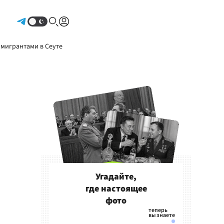
Авторизоваться
 мигрантами в Сеуте
Угадайте,
где настоящее
фото