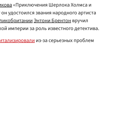
икова
«Приключения Шерлока Холмса и
у он удостоился звания народного артиста
ликобритании
Энтони Брентон
вручил
кой империи за роль известного детектива.
итализировали
из-за серьезных проблем