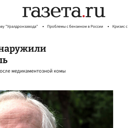
аву "Уралдронзавода"
Проблемы с бензином в России
Кризис с
бнаружили
ль
после медикаментозной комы