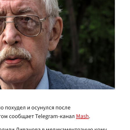
о похудел и осунулся после
том сообщает Telegram-канал
Mash
.
водили Ливанова в медикаментозную кому,