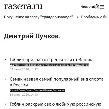
Новости
Авторизоваться
Покушение на главу "Уралдронзавода"
Проблемы с бен
Дмитрий Пучков
Гоблин призвал откреститься от Запада
Дмитрий Пучков
Борис Ельцин
Украина
Соединенные Штаты Америки
02 июля 2026, 11:17
Семак назвал самый популярный вид спорта
в России
Сергей Семак
Зенит
Дмитрий Пучков
Локомотив
18 июня 2026, 14:48
Гоблин раскрыл свою любимую российскую