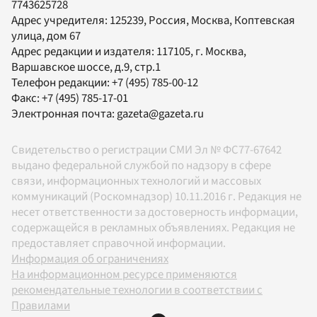
7743625728
Адрес учредителя: 125239, Россия, Москва, Коптевская
улица, дом 67
Адрес редакции и издателя:
117105
, г.
Москва
,
Варшавское шоссе, д.9, стр.1
Телефон редакции:
+7 (495) 785-00-12
Факс:
+7 (495) 785-17-01
Электронная почта:
gazeta@gazeta.ru
Свидетельство о регистрации СМИ Эл № ФС77-67642
выдано федеральной службой по надзору в сфере
связи, информационных технологий и массовых
коммуникаций (Роскомнадзор) 10.11.2016 г. Редакция не
несет ответственности за достоверность информации,
содержащейся в рекламных объявлениях. Редакция не
предоставляет справочной информации.
Информация об ограничениях
На информационном ресурсе применяются
рекомендательные технологии в соответствии с
Правилами