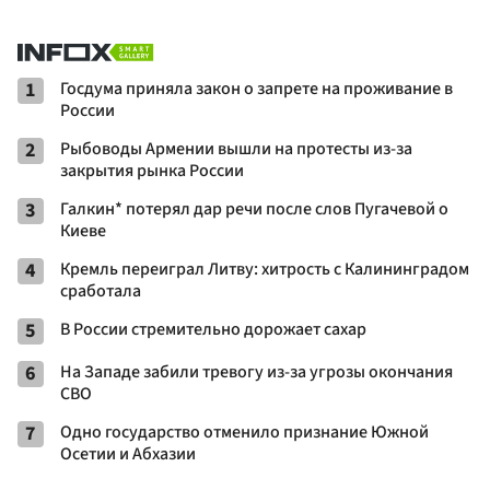
1
Госдума приняла закон о запрете на проживание в
России
2
Рыбоводы Армении вышли на протесты из-за
закрытия рынка России
3
Галкин* потерял дар речи после слов Пугачевой о
Киеве
4
Кремль переиграл Литву: хитрость с Калининградом
сработала
5
В России стремительно дорожает сахар
6
На Западе забили тревогу из-за угрозы окончания
СВО
7
Одно государство отменило признание Южной
Осетии и Абхазии