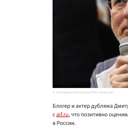
Екатерина Чеснокова/РИА «Новости»
Блогер и актер дубляжа Дми
с
aif.ru
, что позитивно оцени
в России.