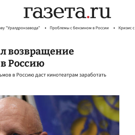
аву "Уралдронзавода"
Проблемы с бензином в России
Кризис с
л возвращение
 в Россию
ьмов в Россию даст кинотеатрам заработать