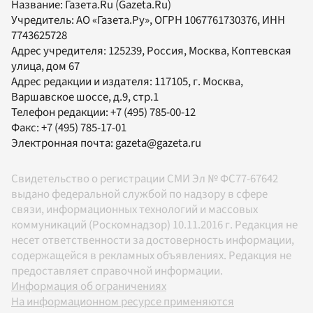
Название:
Газета.Ru
(Gazeta.Ru)
Учредитель:
АО «Газета.Ру»
, ОГРН 1067761730376, ИНН
7743625728
Адрес учредителя: 125239, Россия, Москва, Коптевская
улица, дом 67
Адрес редакции и издателя:
117105
, г.
Москва
,
Варшавское шоссе, д.9, стр.1
Телефон редакции:
+7 (495) 785-00-12
Факс:
+7 (495) 785-17-01
Электронная почта:
gazeta@gazeta.ru
Свидетельство о регистрации СМИ Эл № ФС77-67642
выдано федеральной службой по надзору в сфере
связи, информационных технологий и массовых
коммуникаций (Роскомнадзор) 10.11.2016 г. Редакция не
несет ответственности за достоверность информации,
содержащейся в рекламных объявлениях. Редакция не
предоставляет справочной информации.
Информация об ограничениях
На информационном ресурсе применяются