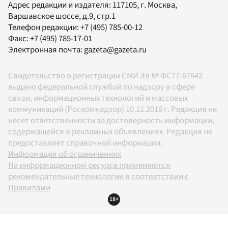
Адрес редакции и издателя:
117105
, г.
Москва
,
Варшавское шоссе, д.9, стр.1
Телефон редакции:
+7 (495) 785-00-12
Факс:
+7 (495) 785-17-01
Электронная почта:
gazeta@gazeta.ru
Свидетельство о регистрации СМИ Эл № ФС77-67642
выдано федеральной службой по надзору в сфере
связи, информационных технологий и массовых
коммуникаций (Роскомнадзор) 10.11.2016 г. Редакция не
несет ответственности за достоверность информации,
содержащейся в рекламных объявлениях. Редакция не
предоставляет справочной информации.
Информация об ограничениях
На информационном ресурсе применяются
рекомендательные технологии в соответствии с
Правилами
18+