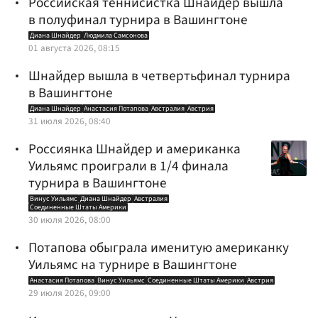
Российская теннисистка Шнайдер вышла
в полуфинал турнира в Вашингтоне
Диана Шнайдер
Людмила Самсонова
01 августа 2026, 08:15
Шнайдер вышла в четвертьфинал турнира
в Вашингтоне
Диана Шнайдер
Анастасия Потапова
Австралия
Австрия
31 июля 2026, 08:40
Россиянка Шнайдер и американка
Уильямс проиграли в 1/4 финала
турнира в Вашингтоне
Винус Уильямс
Диана Шнайдер
Австралия
Соединенные Штаты Америки
30 июля 2026, 08:00
Потапова обыграла именитую американку
Уильямс на турнире в Вашингтоне
Анастасия Потапова
Винус Уильямс
Соединенные Штаты Америки
Австрия
29 июля 2026, 09:00