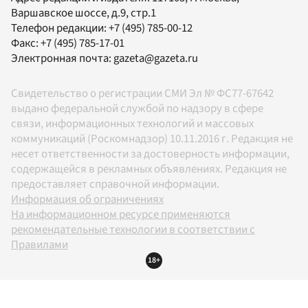
Варшавское шоссе, д.9, стр.1
Телефон редакции:
+7 (495) 785-00-12
Факс:
+7 (495) 785-17-01
Электронная почта:
gazeta@gazeta.ru
Свидетельство о регистрации СМИ Эл № ФС77-67642
выдано федеральной службой по надзору в сфере
связи, информационных технологий и массовых
коммуникаций (Роскомнадзор) 10.11.2016 г. Редакция не
несет ответственности за достоверность информации,
содержащейся в рекламных объявлениях. Редакция не
предоставляет справочной информации.
Информация об ограничениях
На информационном ресурсе применяются
рекомендательные технологии в соответствии с
Правилами
18+