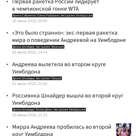
Первая ракетка России лидирует
в чемпионской гонке WTA
Арина Соболенко
Елена Рыбакина
Австралия
Белоруссия
20 июля 2026, 09:59
«Это было странно»: экс-первая ракетка
мира о поведении Андреевой на Уимблдоне
Диана Шнайдер
Австралия
Франция
03 июля 2026, 14:14
Андреева вылетела во втором круге
Уимблдона
Диана Шнайдер
Австралия
Польша
01 июля 2026, 22:00
Россиянка Шнайдер вышла во второй круг
Уимблдона
Диана Шнайдер
Билли Джин
Австралия
Белоруссия
30 июня 2026, 21:25
Мирра Андреева пробилась во второй
круг Уимблдона