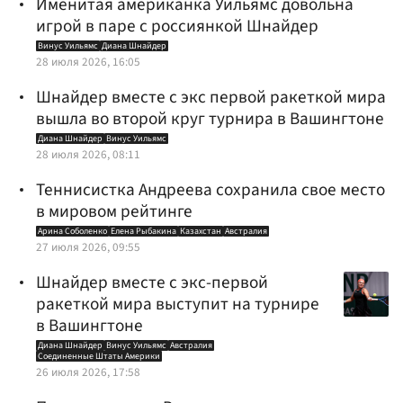
Именитая американка Уильямс довольна
игрой в паре с россиянкой Шнайдер
Винус Уильямс
Диана Шнайдер
28 июля 2026, 16:05
Шнайдер вместе с экс первой ракеткой мира
вышла во второй круг турнира в Вашингтоне
Диана Шнайдер
Винус Уильямс
28 июля 2026, 08:11
Теннисистка Андреева сохранила свое место
в мировом рейтинге
Арина Соболенко
Елена Рыбакина
Казахстан
Австралия
27 июля 2026, 09:55
Шнайдер вместе с экс-первой
ракеткой мира выступит на турнире
в Вашингтоне
Диана Шнайдер
Винус Уильямс
Австралия
Соединенные Штаты Америки
26 июля 2026, 17:58