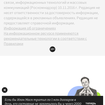
связи, информационных технологий и массовых
коммуникаций (Роскомнадзор) 10.11.2016 г. Редакция не
несет ответственности за достоверность информации,
содержащейся в рекламных объявлениях. Редакция не
предоставляет справочной информации.
Информация об ограничениях
На информационном ресурсе применяются
рекомендательные технологии в соответствии с
Правилами
18+
Если бы Илон Маск тратил по 1 млн долларов в
день, его состояние не закончилось бы и через 2000