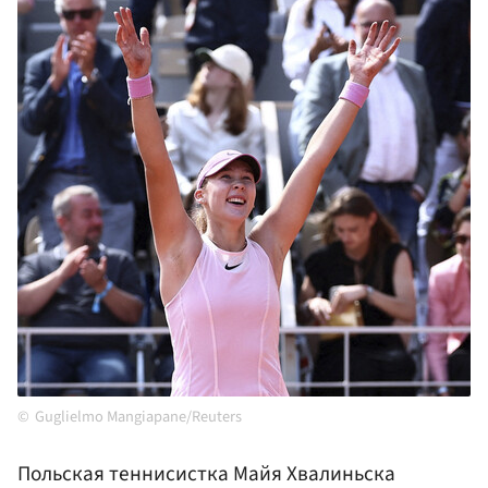
Guglielmo Mangiapane/Reuters
Польская теннисистка Майя Хвалиньска