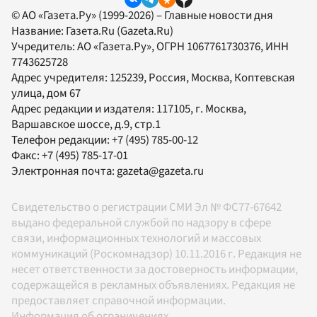
© АО «Газета.Ру» (1999-2026) – Главные новости дня
Название:
Газета.Ru
(Gazeta.Ru)
Учредитель:
АО «Газета.Ру»
, ОГРН 1067761730376, ИНН
7743625728
Адрес учредителя: 125239, Россия, Москва, Коптевская
улица, дом 67
Адрес редакции и издателя:
117105
, г.
Москва
,
Варшавское шоссе, д.9, стр.1
Телефон редакции:
+7 (495) 785-00-12
Факс:
+7 (495) 785-17-01
Электронная почта:
gazeta@gazeta.ru
Свидетельство о регистрации СМИ Эл № ФС77-67642
выдано федеральной службой по надзору в сфере
связи, информационных технологий и массовых
коммуникаций (Роскомнадзор) 10.11.2016 г. Редакция не
несет ответственности за достоверность информации,
содержащейся в рекламных объявлениях. Редакция не
предоставляет справочной информации.
Информация об ограничениях