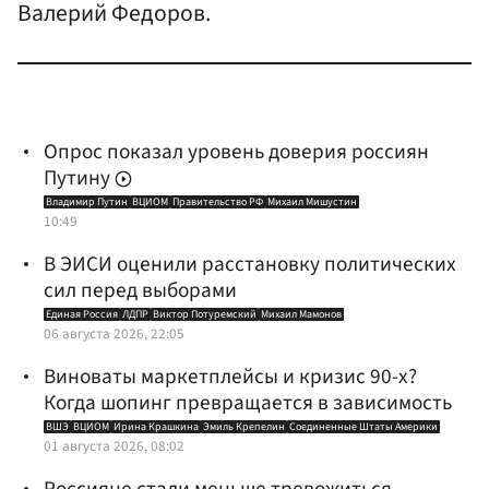
Валерий Федоров.
Опрос показал уровень доверия россиян
Путину
Владимир Путин
ВЦИОМ
Правительство РФ
Михаил Мишустин
10:49
В ЭИСИ оценили расстановку политических
сил перед выборами
Единая Россия
ЛДПР
Виктор Потуремский
Михаил Мамонов
06 августа 2026, 22:05
Виноваты маркетплейсы и кризис 90-х?
Когда шопинг превращается в зависимость
ВШЭ
ВЦИОМ
Ирина Крашкина
Эмиль Крепелин
Соединенные Штаты Америки
01 августа 2026, 08:02