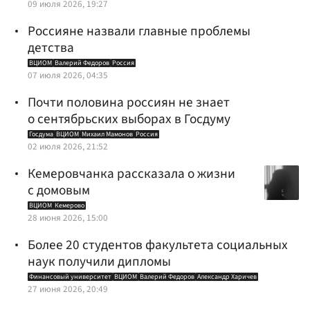
09 июля 2026, 19:27
Россияне назвали главные проблемы
детства
ВЦИОМ
Валерий Федоров
Россия
07 июля 2026, 04:35
Почти половина россиян не знает
о сентябрьских выборах в Госдуму
Госдума
ВЦИОМ
Михаил Мамонов
Россия
02 июля 2026, 21:52
Кемеровчанка рассказала о жизни
с домовым
ВЦИОМ
Кемерово
28 июня 2026, 15:00
Более 20 студентов факультета социальных
наук получили дипломы
Финансовый университет
ВЦИОМ
Валерий Федоров
Александр Харичев
27 июня 2026, 20:49