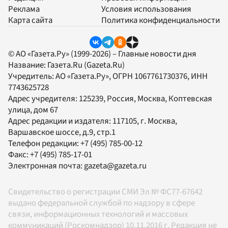
Реклама
Условия использования
Карта сайта
Политика конфиденциальности
© АО «Газета.Ру» (1999-2026) – Главные новости дня
Название:
Газета.Ru
(Gazeta.Ru)
Учредитель:
АО «Газета.Ру»
, ОГРН 1067761730376, ИНН
7743625728
Адрес учредителя: 125239, Россия, Москва, Коптевская
улица, дом 67
Адрес редакции и издателя:
117105
, г.
Москва
,
Варшавское шоссе, д.9, стр.1
Телефон редакции:
+7 (495) 785-00-12
Факс:
+7 (495) 785-17-01
Электронная почта:
gazeta@gazeta.ru
Свидетельство о регистрации СМИ Эл № ФС77-67642
выдано федеральной службой по надзору в сфере
связи, информационных технологий и массовых
коммуникаций (Роскомнадзор) 10.11.2016 г. Редакция не