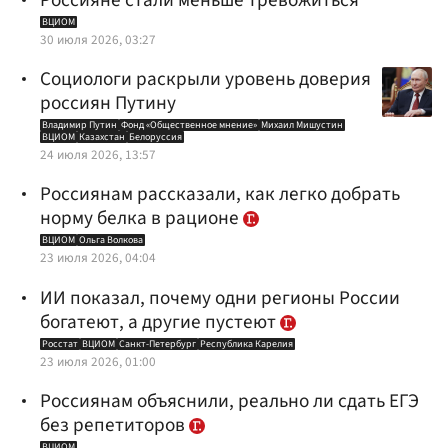
Россияне стали меньше тревожиться
ВЦИОМ
30 июля 2026, 03:27
Социологи раскрыли уровень доверия
россиян Путину
Владимир Путин
Фонд «Общественное мнение»
Михаил Мишустин
ВЦИОМ
Казахстан
Белоруссия
24 июля 2026, 13:57
Россиянам рассказали, как легко добрать
норму белка в рационе
ВЦИОМ
Ольга Волкова
23 июля 2026, 04:04
ИИ показал, почему одни регионы России
богатеют, а другие пустеют
Росстат
ВЦИОМ
Санкт-Петербург
Республика Карелия
23 июля 2026, 01:00
Россиянам объяснили, реально ли сдать ЕГЭ
без репетиторов
ВЦИОМ