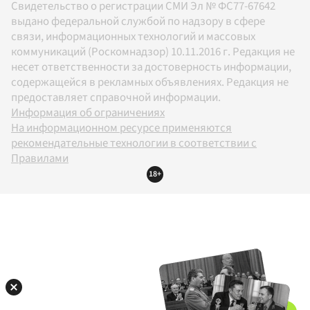
Свидетельство о регистрации СМИ Эл № ФС77-67642
выдано федеральной службой по надзору в сфере
связи, информационных технологий и массовых
коммуникаций (Роскомнадзор) 10.11.2016 г. Редакция не
несет ответственности за достоверность информации,
содержащейся в рекламных объявлениях. Редакция не
предоставляет справочной информации.
Информация об ограничениях
На информационном ресурсе применяются
рекомендательные технологии в соответствии с
Правилами
18+