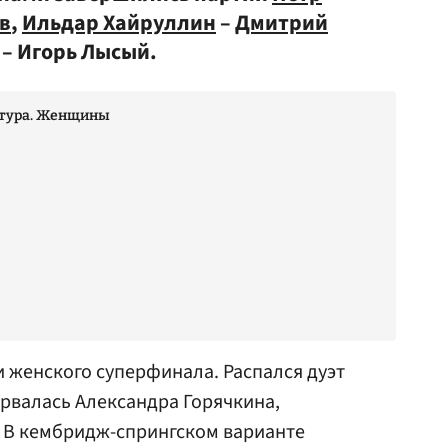
в
,
Ильдар Хайруллин
–
Дмитрий
– Игорь Лысый.
 тура. Женщины
 женского суперфинала. Распался дуэт
ырвалась
Александра
Горячкина,
. В кембридж-спрингском варианте