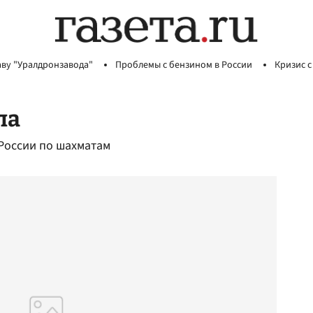
аву "Уралдронзавода"
Проблемы с бензином в России
Кризис с
ла
России по шахматам