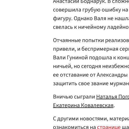
Анастасии Боднарук. В сложн
совершила грубую ошибку на 
фигуру. Однако Валя не нашл
свелась к ничейному ладейн
Отчаянные попытки реализов
привели, и беспримерная сер
Вали Гуниной подошла к концу
ничьей, но сегодня неизбежно
ее отставание от Александры 
защитить свое звание мурманч
Вничью сыграли
Наталья Пог
Екатерина Ковалевская
.
С другими новостями, матери
ознакомиться на
странице
ша