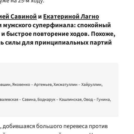
же на 25-м ходу.
ией Савиной
и
Екатериной Лагно
и мужского суперфинала: спокойный
 и быстрое повторение ходов. Похоже,
чь силы для принципиальных партий
авшин, Яковенко – Артемьев, Хисматуллин – Хайруллин,
валевская – Савина, Боднарук – Кашлинская, Овод – Гунина,
а, добившаяся большого перевеса против