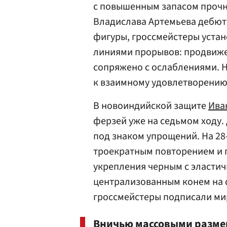
с повышенным запасом проч
Владислава Артемьева
дебют 
фигуры, гроссмейстеры уста
линиями прорывов: продвиж
сопряжено с ослаблениями. 
к взаимному удовлетворению 
В новоиндийской защите
Ива
ферзей уже на седьмом ходу.
под знаком упрощений. На 28
троекратным повторением и 
укрепления черным с эласти
централизованным конем на d
гроссмейстеры подписали ми
Вничью массовыми разме