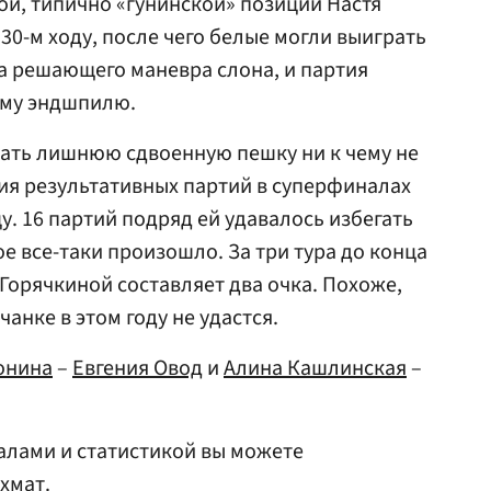
ой, типично «гунинской» позиции Настя
30-м ходу, после чего белые могли выиграть
а решающего маневра слона, и партия
ому эндшпилю.
ать лишнюю сдвоенную пешку ни к чему не
ия результативных партий в суперфиналах
. 16 партий подряд ей удавалось избегать
е все-таки произошло. За три тура до конца
Горячкиной составляет два очка. Похоже,
анке в этом году не удастся.
онина
–
Евгения Овод
и
Алина Кашлинская
–
алами и статистикой вы можете
хмат.