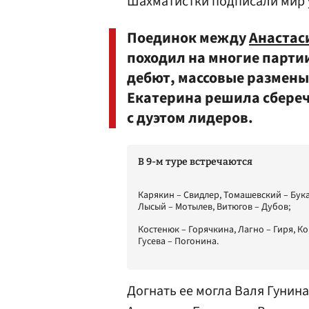
Шахматистки подписали мир у
Поединок между
Анастас
походил на многие парти
дебют, массовые размены
Екатерина решила сбере
с дуэтом лидеров.
В 9-м туре встречаются
Карякин – Свидлер, Томашевский – Бук
Лысый – Мотылев, Витюгов – Дубов;
Костенюк – Горячкина, Лагно – Гиря, Ко
Гусева – Погонина.
Догнать ее могла Валя Гунин