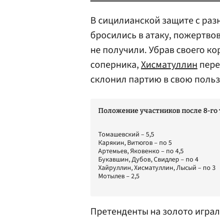
В сицилианской защите с ра
бросились в атаку, пожертво
не получили. Убрав своего ко
соперника,
Хисматуллин
пере
склонил партию в свою польз
Положение участников после 8-го
Томашевский – 5,5
Карякин, Витюгов – по 5
Артемьев, Яковенко – по 4,5
Букавшин, Дубов, Свидлер – по 4
Хайруллин, Хисматуллин, Лысый – по 3
Мотылев – 2,5
Претенденты на золото играл