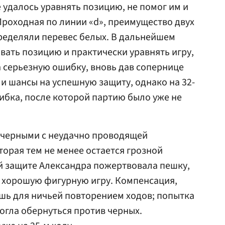
 удалось уравнять позицию, не помог им и
 Проходная по линии «d», преимущество двух
ределяли перевес белых. В дальнейшем
ать позицию и практически уравнять игру,
а серьезную ошибку, вновь дав сопернице
и шансы на успешную защиту, однако на 32-
ибка, после которой партию было уже не
 черными с неудачно проводящей
торая тем не менее остается грозной
й защите Александра пожертвовала пешку,
и хорошую фигурную игру. Компенсация,
шь для ничьей повторением ходов; попытка
огла обернуться против черных.