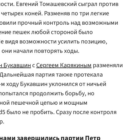
ности.
Евгений Томашевский
сыграл против
четырех коней. Разменяв по три легкие
новили прочный контроль над возможными
ение пешек любой стороной было
Не видя возможности усилить позицию,
они начали повторять ходы.
н Букавшин
с
Сергеем Карякиным
разменяли
 Дальнейшая партия также протекала
-м ходу Букавшин уклонился от ничьей
попытался продолжить борьбу, но
чной пешечной цепью и мощным
5 было не пробить. Сразу после контроля
р.
нами завершились партии
Петр