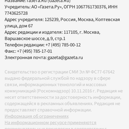
Название:
Газета.Ru
(Gazeta.Ru)
Учредитель:
АО «Газета.Ру»
, ОГРН 1067761730376, ИНН
7743625728
Адрес учредителя: 125239, Россия, Москва, Коптевская
улица, дом 67
Адрес редакции и издателя:
117105
, г.
Москва
,
Варшавское шоссе, д.9, стр.1
Телефон редакции:
+7 (495) 785-00-12
Факс:
+7 (495) 785-17-01
Электронная почта:
gazeta@gazeta.ru
Свидетельство о регистрации СМИ Эл № ФС77-67642
выдано федеральной службой по надзору в сфере
связи, информационных технологий и массовых
коммуникаций (Роскомнадзор) 10.11.2016 г. Редакция не
несет ответственности за достоверность информации,
содержащейся в рекламных объявлениях. Редакция не
предоставляет справочной информации.
Информация об ограничениях
На информационном ресурсе применяются