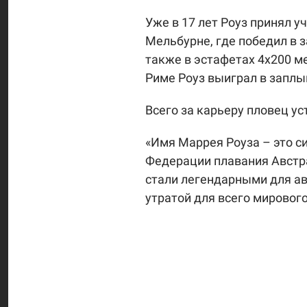
Уже в 17 лет Роуз принял у
Мельбурне, где победил в з
также в эстафетах 4х200 м
Риме Роуз выиграл в заплы
Всего за карьеру пловец у
«Имя Маррея Роуза – это с
Федерации плавания Австра
стали легендарными для ав
утратой для всего мирового