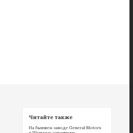
Читайте также
На бывшем заводе General Motors
в Шушарах запустили