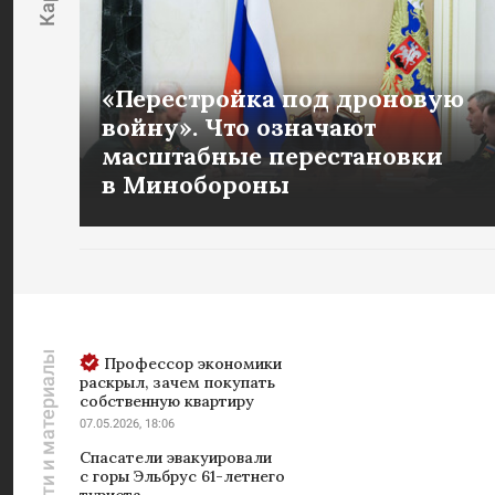
«Перестройка под дроновую
войну». Что означают
масштабные перестановки
в Минобороны
Новости и материалы
Профессор экономики
раскрыл, зачем покупать
собственную квартиру
07.05.2026, 18:06
Спасатели эвакуировали
с горы Эльбрус 61-летнего