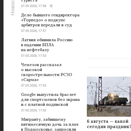
туриста
07.05.2026, 17:58
Дело бывшего гендиректора
«Торпедо» о подкупе
арбитров передали в суд
07.05.2026, 17:57
Латвия обвинила Россию
в падении БПЛА
на нефтебазу
07.05.2026, 17:53
Чемезов рассказал
о высокой
скорострельности РСЗО
«Сарма»
07.05.2026, 17:53
Google выпустила браслет
для спортсменов без экрана
и с платной подпиской
07.05.2026, 17:53
Мигранту, забившему
6 августа — какой
пятимесячную дочь за плач
сегодня праздник?
в Подмосковье, запросили