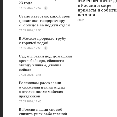
отмечают в этот д
23 года
в России и мире,
07.05.2026, 17:52
приметы и событи
истории
Стало известно, какой срок
грозит экс-гендиректору
00:01
«Торпедо» за подкуп судей
07.05.2026, 17:50
В Москве прорвало трубу
с горячей водой
07.05.2026, 17:50
Суд отправил под домашний
арест байкера, сбившего
звезду клипа «Девочка-
война»
07.05.2026, 17:46
Россиянам рассказали
о снижении цен на отдых
в отелях после майских
праздников
07.05.2026, 17:45
В России нашли способ
снизить риск заболеваний