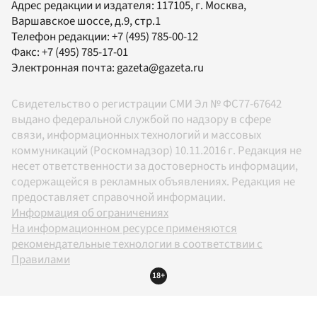
Адрес редакции и издателя:
117105
, г.
Москва
,
Варшавское шоссе, д.9, стр.1
Телефон редакции:
+7 (495) 785-00-12
Факс:
+7 (495) 785-17-01
Электронная почта:
gazeta@gazeta.ru
Свидетельство о регистрации СМИ Эл № ФС77-67642
выдано федеральной службой по надзору в сфере
связи, информационных технологий и массовых
коммуникаций (Роскомнадзор) 10.11.2016 г. Редакция не
несет ответственности за достоверность информации,
содержащейся в рекламных объявлениях. Редакция не
предоставляет справочной информации.
Информация об ограничениях
На информационном ресурсе применяются
рекомендательные технологии в соответствии с
Правилами
18+