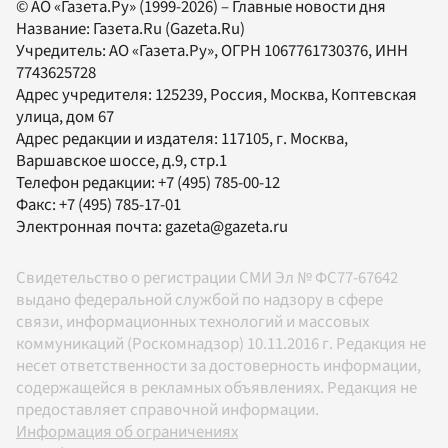
© АО «Газета.Ру» (1999-2026) – Главные новости дня
Название:
Газета.Ru
(Gazeta.Ru)
Учредитель:
АО «Газета.Ру»
, ОГРН 1067761730376, ИНН
7743625728
Адрес учредителя: 125239, Россия, Москва, Коптевская
улица, дом 67
Адрес редакции и издателя:
117105
, г.
Москва
,
Варшавское шоссе, д.9, стр.1
Телефон редакции:
+7 (495) 785-00-12
Факс:
+7 (495) 785-17-01
Электронная почта:
gazeta@gazeta.ru
Свидетельство о регистрации СМИ Эл № ФС77-67642
выдано федеральной службой по надзору в сфере
связи, информационных технологий и массовых
коммуникаций (Роскомнадзор) 10.11.2016 г. Редакция не
несет ответственности за достоверность информации,
содержащейся в рекламных объявлениях. Редакция не
предоставляет справочной информации.
Информация об ограничениях