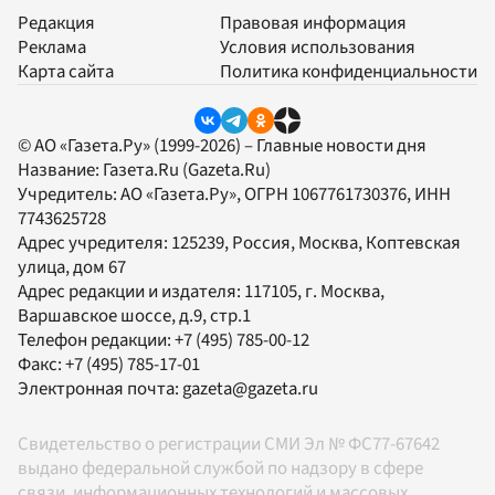
Редакция
Правовая информация
Реклама
Условия использования
Карта сайта
Политика конфиденциальности
© АО «Газета.Ру» (1999-2026) – Главные новости дня
Название:
Газета.Ru
(Gazeta.Ru)
Учредитель:
АО «Газета.Ру»
, ОГРН 1067761730376, ИНН
7743625728
Адрес учредителя: 125239, Россия, Москва, Коптевская
улица, дом 67
Адрес редакции и издателя:
117105
, г.
Москва
,
Варшавское шоссе, д.9, стр.1
Телефон редакции:
+7 (495) 785-00-12
Факс:
+7 (495) 785-17-01
Электронная почта:
gazeta@gazeta.ru
Свидетельство о регистрации СМИ Эл № ФС77-67642
выдано федеральной службой по надзору в сфере
связи, информационных технологий и массовых