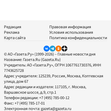
Редакция
Правовая информация
Реклама
Условия использования
Карта сайта
Политика конфиденциальности
© АО «Газета.Ру» (1999-2026) – Главные новости дня
Название:
Газета.Ru
(Gazeta.Ru)
Учредитель:
АО «Газета.Ру»
, ОГРН 1067761730376, ИНН
7743625728
Адрес учредителя: 125239, Россия, Москва, Коптевская
улица, дом 67
Адрес редакции и издателя:
117105
, г.
Москва
,
Варшавское шоссе, д.9, стр.1
Телефон редакции:
+7 (495) 785-00-12
Факс:
+7 (495) 785-17-01
Электронная почта:
gazeta@gazeta.ru