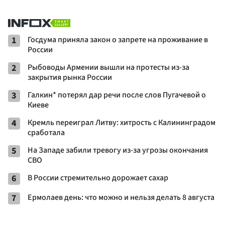
1
Госдума приняла закон о запрете на проживание в
России
2
Рыбоводы Армении вышли на протесты из-за
закрытия рынка России
3
Галкин* потерял дар речи после слов Пугачевой о
Киеве
4
Кремль переиграл Литву: хитрость с Калининградом
сработала
5
На Западе забили тревогу из-за угрозы окончания
СВО
6
В России стремительно дорожает сахар
7
Ермолаев день: что можно и нельзя делать 8 августа