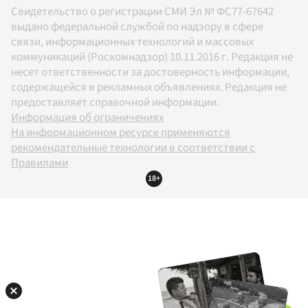
Свидетельство о регистрации СМИ Эл № ФС77-67642
выдано федеральной службой по надзору в сфере
связи, информационных технологий и массовых
коммуникаций (Роскомнадзор) 10.11.2016 г. Редакция не
несет ответственности за достоверность информации,
содержащейся в рекламных объявлениях. Редакция не
предоставляет справочной информации.
Информация об ограничениях
На информационном ресурсе применяются
рекомендательные технологии в соответствии с
Правилами
18+