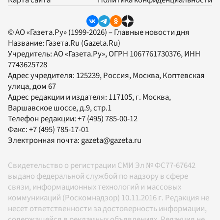
Карта сайта
Политика конфиденциальности
© АО «Газета.Ру» (1999-2026) – Главные новости дня
Название:
Газета.Ru
(Gazeta.Ru)
Учредитель:
АО «Газета.Ру»
, ОГРН 1067761730376, ИНН
7743625728
Адрес учредителя: 125239, Россия, Москва, Коптевская
улица, дом 67
Адрес редакции и издателя:
117105
, г.
Москва
,
Варшавское шоссе, д.9, стр.1
Телефон редакции:
+7 (495) 785-00-12
Факс:
+7 (495) 785-17-01
Электронная почта:
gazeta@gazeta.ru
Свидетельство о регистрации СМИ Эл № ФС77-67642
выдано федеральной службой по надзору в сфере
связи, информационных технологий и массовых
коммуникаций (Роскомнадзор) 10.11.2016 г. Редакция не
несет ответственности за достоверность информации,
содержащейся в рекламных объявлениях. Редакция не