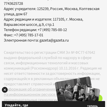
7743625728
Адрес учредителя: 125239, Россия, Москва, Коптевская
улица, дом 67
Адрес редакции и издателя:
117105
, г.
Москва
,
Варшавское шоссе, д.9, стр.1
Телефон редакции:
+7 (495) 785-00-12
Факс:
+7 (495) 785-17-01
Электронная почта:
gazeta@gazeta.ru
Свидетельство о регистрации СМИ Эл № ФС77-67642
выдано федеральной службой по надзору в сфере
связи, информационных технологий и массовых
коммуникаций (Роскомнадзор) 10.11.2016 г. Редакция не
несет ответственности за достоверность информации,
содержащейся в рекламных объявлениях. Редакция не
предоставляет справочной информации.
Информация об ограничениях
На информационном ресурсе применяются
рекомендательные технологии в соответствии с
Правилами
Угадайте, где