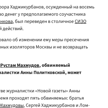
рора Хаджикурбанов, осужденный на восемь
во денег у предполагаемого соучастника
нкова
, был переведен в столичное
СИЗО
й действий.
овало об изменении ему меры пресечения
енных изоляторов Москвы и не возвращать
о
Рустам Махмудов
, обвиняемый
налистки Анны Политковской, может
тве журналистки «Новой газеты» Анны
емя проходят пять обвиняемых: братья
Махмудовы
, Сергей Хаджикурбанов и Лом-