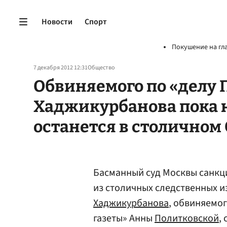
Новости
Спорт
Покушение на гл
7 декабря 2012 12:31
Общество
Обвиняемого по «делу 
Хаджикурбанова пока н
останется в столичном
Басманный суд Москвы санкц
из столичных следственных 
Хаджикурбанова
, обвиняемог
газеты» Анны
Политковской
,