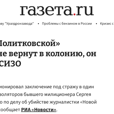
аву "Уралдронзавода"
Проблемы с бензином в России
Кризис с
Политковской»
е вернут в колонию, он
 СИЗО
ионировал заключение под стражу в один
изоляторов бывшего милиционера Сергея
о по делу об убийстве журналистки «Новой
 сообщает
РИА «Новости»
.