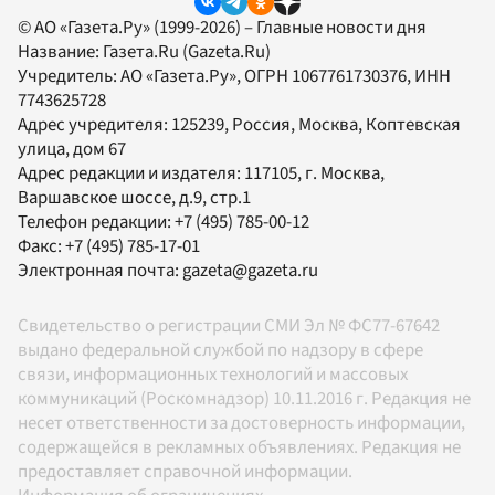
© АО «Газета.Ру» (1999-2026) – Главные новости дня
Название:
Газета.Ru
(Gazeta.Ru)
Учредитель:
АО «Газета.Ру»
, ОГРН 1067761730376, ИНН
7743625728
Адрес учредителя: 125239, Россия, Москва, Коптевская
улица, дом 67
Адрес редакции и издателя:
117105
, г.
Москва
,
Варшавское шоссе, д.9, стр.1
Телефон редакции:
+7 (495) 785-00-12
Факс:
+7 (495) 785-17-01
Электронная почта:
gazeta@gazeta.ru
Свидетельство о регистрации СМИ Эл № ФС77-67642
выдано федеральной службой по надзору в сфере
связи, информационных технологий и массовых
коммуникаций (Роскомнадзор) 10.11.2016 г. Редакция не
несет ответственности за достоверность информации,
содержащейся в рекламных объявлениях. Редакция не
предоставляет справочной информации.