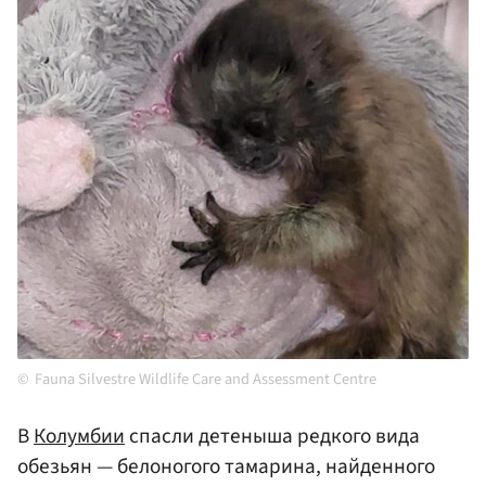
Fauna Silvestre Wildlife Care and Assessment Centre
В
Колумбии
спасли детеныша редкого вида
обезьян — белоногого тамарина, найденного