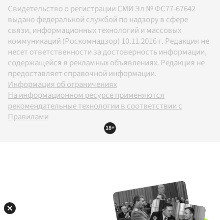
Свидетельство о регистрации СМИ Эл № ФС77-67642
выдано федеральной службой по надзору в сфере
связи, информационных технологий и массовых
коммуникаций (Роскомнадзор) 10.11.2016 г. Редакция не
несет ответственности за достоверность информации,
содержащейся в рекламных объявлениях. Редакция не
предоставляет справочной информации.
Информация об ограничениях
На информационном ресурсе применяются
рекомендательные технологии в соответствии с
Правилами
18+