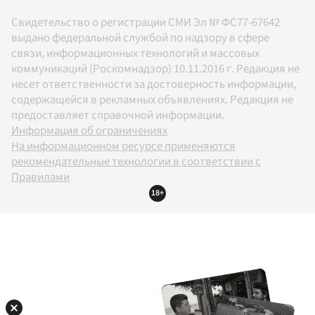
Свидетельство о регистрации СМИ Эл № ФС77-67642
выдано федеральной службой по надзору в сфере
связи, информационных технологий и массовых
коммуникаций (Роскомнадзор) 10.11.2016 г. Редакция не
несет ответственности за достоверность информации,
содержащейся в рекламных объявлениях. Редакция не
предоставляет справочной информации.
Информация об ограничениях
На информационном ресурсе применяются
рекомендательные технологии в соответствии с
Правилами
18+