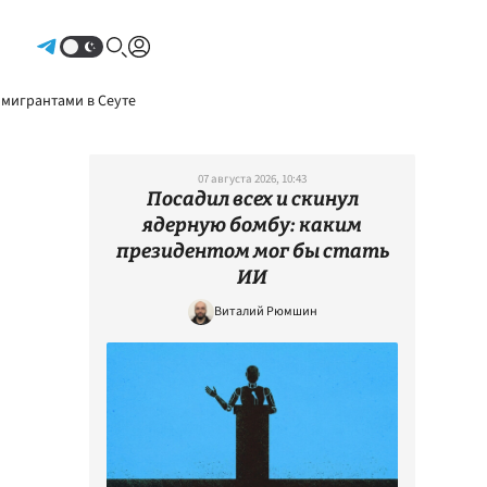
Авторизоваться
 мигрантами в Сеуте
07 августа 2026, 10:43
Посадил всех и скинул
ядерную бомбу: каким
президентом мог бы стать
ИИ
Виталий Рюмшин