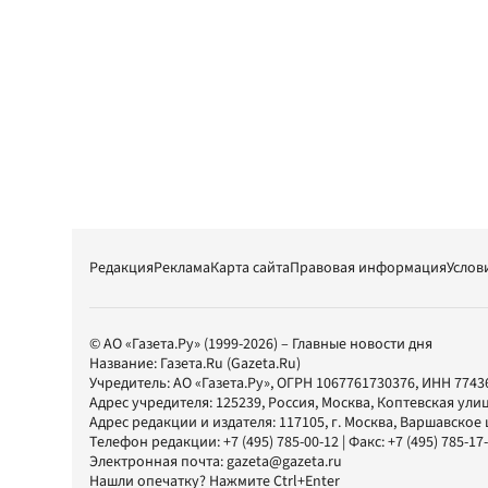
Редакция
Реклама
Карта сайта
Правовая информация
Услов
© АО «Газета.Ру» (1999-2026) – Главные новости дня
Название:
Газета.Ru
(Gazeta.Ru)
Учредитель:
АО «Газета.Ру»
, ОГРН 1067761730376, ИНН 7743
Адрес учредителя: 125239, Россия, Москва, Коптевская улиц
Адрес редакции и издателя:
117105
, г.
Москва
,
Варшавское шо
Телефон редакции:
+7 (495) 785-00-12
| Факс:
+7 (495) 785-17
Электронная почта:
gazeta@gazeta.ru
Нашли опечатку? Нажмите Ctrl+Enter