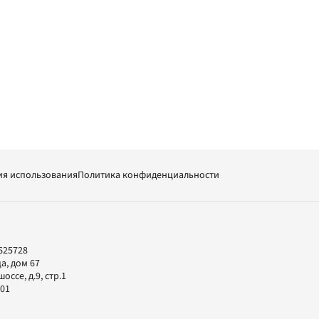
ия использования
Политика конфиденциальности
625728
а, дом 67
ссе, д.9, стр.1
-01