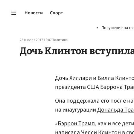
Новости
Спорт
Покушение на гл
23 января 2017 12:07
Политика
Дочь Клинтон вступила
Дочь Хиллари и Билла Клинто
президента США Бэррона Тра
Она поддержала его после нап
на инаугурации
Дональда Тр
»
Бэррон Трамп
, как и все де
написала Челси Клинтон в с