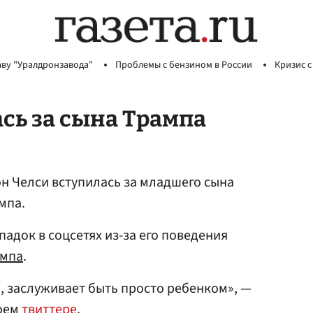
аву "Уралдронзавода"
Проблемы с бензином в России
Кризис с
сь за сына Трампа
н Челси вступилась за младшего сына
мпа.
адок в соцсетях из-за его поведения
ампа
.
ти, заслуживает быть просто ребенком», —
воем
твиттере
.