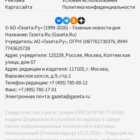
Реклама
Условия использования
Карта сайта
Политика конфиденциальности
© АО «Газета.Ру» (1999-2026) – Главные новости дня
Название:
Газета.Ru
(Gazeta.Ru)
Учредитель:
АО «Газета.Ру»
, ОГРН 1067761730376, ИНН
7743625728
Адрес учредителя: 125239, Россия, Москва, Коптевская
улица, дом 67
Адрес редакции и издателя:
117105
, г.
Москва
,
Варшавское шоссе, д.9, стр.1
Телефон редакции:
+7 (495) 785-00-12
Факс:
+7 (495) 785-17-01
Электронная почта:
gazeta@gazeta.ru
Свидетельство о регистрации СМИ Эл № ФС77-67642
выдано федеральной службой по надзору в сфере
связи, информационных технологий и массовых
коммуникаций (Роскомнадзор) 10.11.2016 г. Редакция не