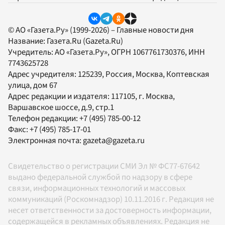
© АО «Газета.Ру» (1999-2026) – Главные новости дня
Название:
Газета.Ru
(Gazeta.Ru)
Учредитель:
АО «Газета.Ру»
, ОГРН 1067761730376, ИНН
7743625728
Адрес учредителя: 125239, Россия, Москва, Коптевская
улица, дом 67
Адрес редакции и издателя:
117105
, г.
Москва
,
Варшавское шоссе, д.9, стр.1
Телефон редакции:
+7 (495) 785-00-12
Факс:
+7 (495) 785-17-01
Электронная почта:
gazeta@gazeta.ru
Свидетельство о регистрации СМИ Эл № ФС77-67642
выдано федеральной службой по надзору в сфере
связи, информационных технологий и массовых
коммуникаций (Роскомнадзор) 10.11.2016 г. Редакция не
несет ответственности за достоверность информации,
содержащейся в рекламных объявлениях. Редакция не