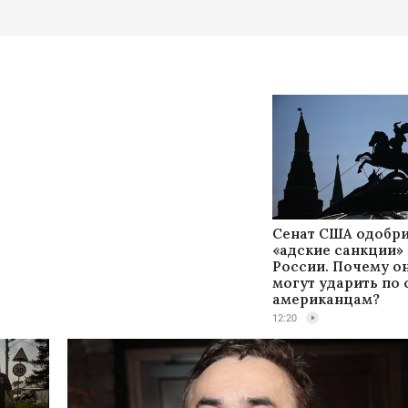
Сенат США одобр
«адские санкции»
России. Почему о
могут ударить по
американцам?
12:20