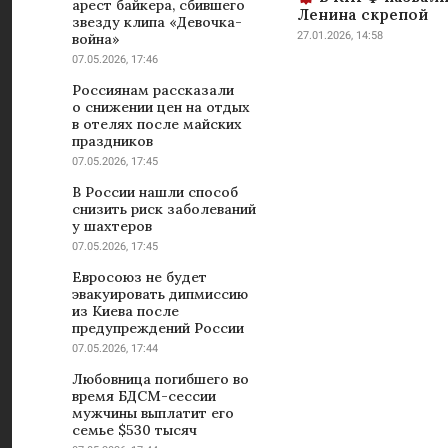
арест байкера, сбившего
Ленина скрепой
звезду клипа «Девочка-
27.01.2026, 14:58
война»
07.05.2026, 17:46
Россиянам рассказали
о снижении цен на отдых
в отелях после майских
праздников
07.05.2026, 17:45
В России нашли способ
снизить риск заболеваний
у шахтеров
07.05.2026, 17:45
Евросоюз не будет
эвакуировать дипмиссию
из Киева после
предупреждений России
07.05.2026, 17:44
Любовница погибшего во
время БДСМ-сессии
мужчины выплатит его
семье $530 тысяч