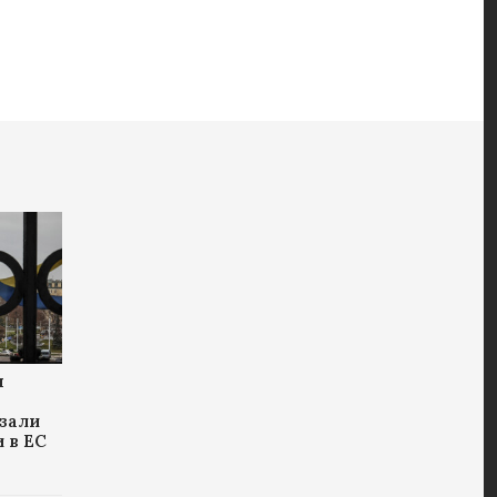
ы
зали
и в ЕС