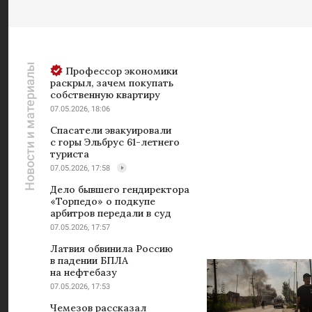
Новости и материалы
Профессор экономики
раскрыл, зачем покупать
собственную квартиру
07.05.2026, 18:06
Спасатели эвакуировали
с горы Эльбрус 61-летнего
туриста
07.05.2026, 17:58
Дело бывшего гендиректора
«Торпедо» о подкупе
арбитров передали в суд
07.05.2026, 17:57
Латвия обвинила Россию
в падении БПЛА
на нефтебазу
07.05.2026, 17:53
Чемезов рассказал