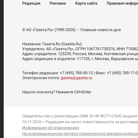
Редакция
Реклама
Карта сайта
Правовая инфор
© АО «Газета.Ру» (1999-2026) – Главные новости дня
Название:
Газета.Ru
(Gazeta.Ru)
Учредитель:
АО «Газета.Ру»
, ОГРН 1067761730376, ИНН 77436
Адрес учредителя: 125239, Россия, Москва, Коптевская улица
Адрес редакции и издателя:
117105
, г.
Москва
,
Варшавское шо
Телефон редакции:
+7 (495) 785-00-12
| Факс:
+7 (495) 785-17-
Электронная почта:
gazeta@gazeta.ru
Нашли опечатку? Нажмите Ctrl+Enter
Свидетельство о регистрации СМИ Эл № ФС77-67642 выдано
10.11.2016 г. Редакция не несет ответственности за дост
Информация об ограничениях
На информационном ресурсе применяются рекомендательны