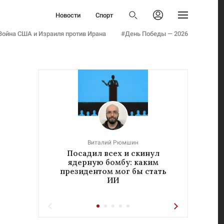
Политика
Новости
Спорт
Бизнес
Политика
Авторизоваться
Общество
Война США и Израиля против Ирана
#День Победы — 2026
Бизнес
Армия
Общество
Мнения
Армия
Культура
Мнения
Наука
Культура
Семья и дети
Наука
Технологии
Семья и дети
Авто
Технологии
Стиль
Виталий Рюмшин
Авто
Посадил всех и скинул
«Реч
Фото
ядерную бомбу: каким
у
Стиль
Инфографика
президентом мог бы стать
ИИ
Фото
Эксклюзивы
Инфографика
Теперь вы знаете
Эксклюзивы
Тесты
Теперь вы знаете