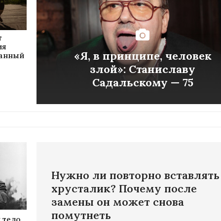
т
ия
«Я, в принципе, человек
ванный
злой»: Станиславу
Садальскому — 75
Нужно ли повторно вставлять
хрусталик? Почему после
замены он может снова
помутнеть
 тело