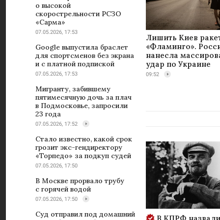
о высокой
скорострельности РСЗО
«Сарма»
07.05.2026, 17:53
Лишить Киев раке
«Фламинго». Росс
Google выпустила браслет
нанесла массиро
для спортсменов без экрана
и с платной подпиской
удар по Украине
07.05.2026, 17:53
09:52
Мигранту, забившему
пятимесячную дочь за плач
в Подмосковье, запросили
23 года
07.05.2026, 17:52
Стало известно, какой срок
грозит экс-гендиректору
«Торпедо» за подкуп судей
07.05.2026, 17:50
В Москве прорвало трубу
с горячей водой
07.05.2026, 17:50
Суд отправил под домашний
В КПРФ назвали