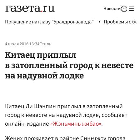
Новости
Авторизоваться
Покушение на главу "Уралдронзавода"
Проблемы с бен
4 июля 2016 13:34
Стиль
Китаец приплыл
в затопленный город к невесте
на надувной лодке
Китаец Ли Шэнпин приплыл в затопленный
город к невесте на надувной лодке, сообщает
онлайн-издание
«Жэньминь жибао»
.
Жених проживает в районе Синьчжоу города