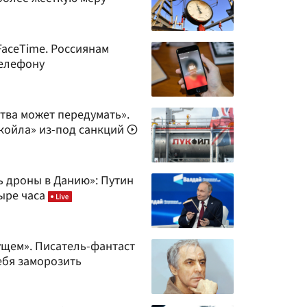
FaceTime. Россиянам
телефону
тва может передумать».
койла» из-под санкций
ь дроны в Данию»: Путин
тыре часа
ущем». Писатель-фантаст
ебя заморозить