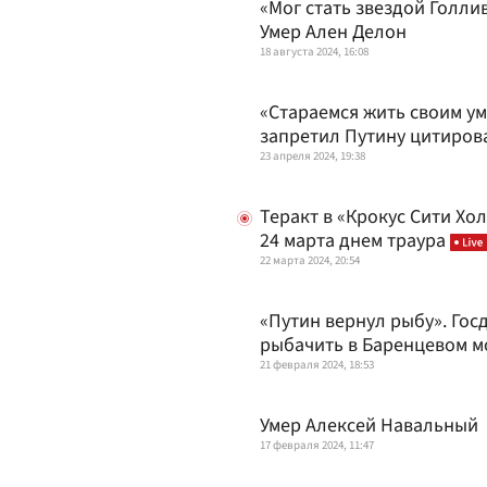
«Мог стать звездой Голли
Умер Ален Делон
18 августа 2024, 16:08
«Стараемся жить своим у
запретил Путину цитиров
23 апреля 2024, 19:38
Теракт в «Крокус Сити Хо
24 марта днем траура
22 марта 2024, 20:54
«Путин вернул рыбу». Гос
рыбачить в Баренцевом 
21 февраля 2024, 18:53
Умер Алексей Навальный
17 февраля 2024, 11:47