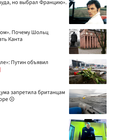
вуда, но выбрал Францию».
мом». Почему Шольц
ать Канта
лле»: Путин объявил
дума запретила британцам
море