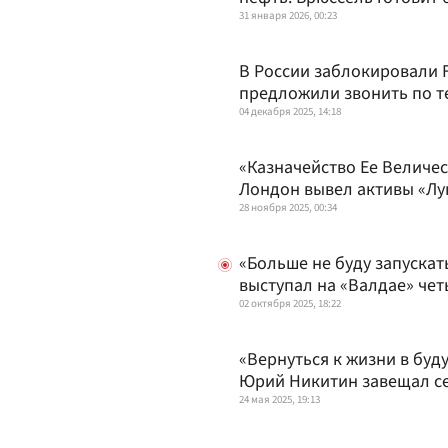
31 января 2026, 00:23
В России заблокировали 
предложили звонить по 
04 декабря 2025, 14:18
«Казначейство Ее Величес
Лондон вывел активы «Лу
28 ноября 2025, 00:34
«Больше не буду запускат
выступал на «Валдае» че
02 октября 2025, 18:22
«Вернуться к жизни в буд
Юрий Никитин завещал с
24 мая 2025, 19:13