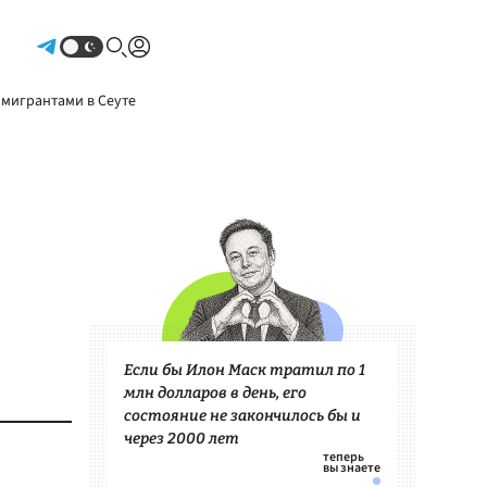
Авторизоваться
 мигрантами в Сеуте
Если бы Илон Маск тратил по 1
млн долларов в день, его
состояние не закончилось бы и
через 2000 лет