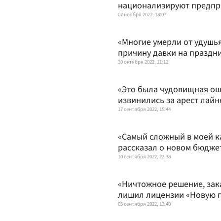
национализируют предпр
07 ноября 2022, 18:07
«Многие умерли от удушья
причину давки на праздн
30 октября 2022, 11:12
«Это была чудовищная ош
извинились за арест лай
17 сентября 2022, 15:44
«Самый сложный в моей к
рассказал о новом бюдже
10 сентября 2022, 22:38
«Ничтожное решение, зака
лишил лицензии «Новую г
05 сентября 2022, 13:40