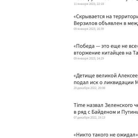
11 января 2023, 22:18
«Скрывается на территори
Верзилов объявлен в ме
09 января 2023, 16:39
«Победа — это еще не вс
вторжение китайцев на Т
09 января 2023, 14:29
«Детище великой Алексее
подал иск о ликвидации 
20 декабря 2022, 20:08
Time назвал Зеленского ч
в ряд с Байденом и Путин
07 декабря 2022, 19:13
«Никто такого не ожидал»