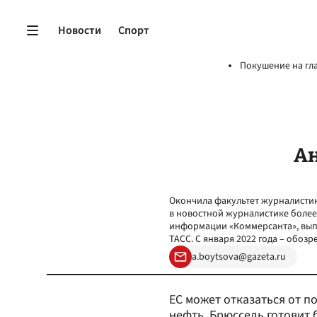
Новости
Спорт
Покушение на гл
Ан
Окончила факультет журналистик
в новостной журналистике более
информации «Коммерсанта», вып
ТАСС. С января 2022 года – обозре
a.boytsova@gazeta.ru
ЕС может отказаться от п
нефть. Брюссель готовит 