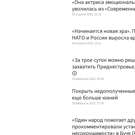
«Она актриса эмоциональ
уволилась из «Современни
09 апреля 2023, 21:31
«Начинается новая эра».
НАТО и России выросла в
04 апреля 2023, 19:11
«За трое суток можно реш
захватить Приднестровье
24 февраля 2023, 15:36
Покрыть недополученные
еще больше юаней
03 февраля 2023, 17:26
«Один народ помогает дру
прокомментировали уста
несокрушимости» в Буче