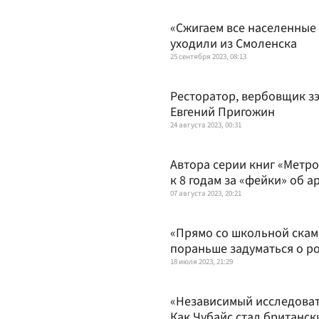
«Сжигаем все населенные
уходили из Смоленска
25 сентября 2023, 08:13
Ресторатор, вербовщик зэ
Евгений Пригожин
24 августа 2023, 00:31
Автора серии книг «Метро
к 8 годам за «фейки» об а
07 августа 2023, 20:21
«Прямо со школьной скам
пораньше задуматься о р
18 июля 2023, 21:29
«Независимый исследоват
Как Чубайс стал британс