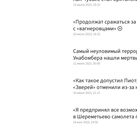
13 июля 2023, 19:10
«Продолжат сражаться за 
с «вагнеровцами»
10 июля 2023, 18:32
Самый неуловимый террор
Унабомбера нашли мерт
11 июня 2023, 00:00
«Как такое допустил Пио
«Зверей» отменили из-за
10 июня 2023, 21:12
«Я предпринял все возмо
в Шереметьево самолета г
24 мая 2023, 19:50