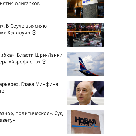
иятия олигархов
». В Сеуле выясняют
ике Хэллоуин
ибка». Власти Шри-Ланки
нера «Аэрофлота»
арьере». Глава Минфина
те
зное, политическое». Суд
азету»