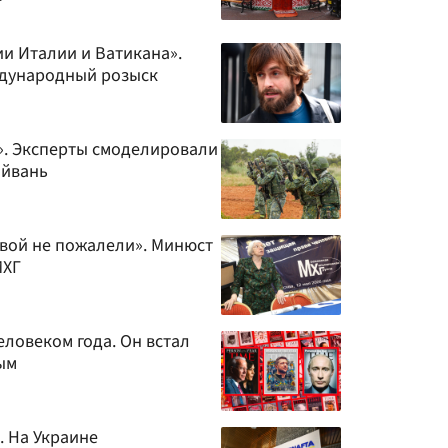
и Италии и Ватикана».
ждународный розыск
е». Эксперты смоделировали
айвань
вой не пожалели». Минюст
МХГ
еловеком года. Он встал
ым
. На Украине