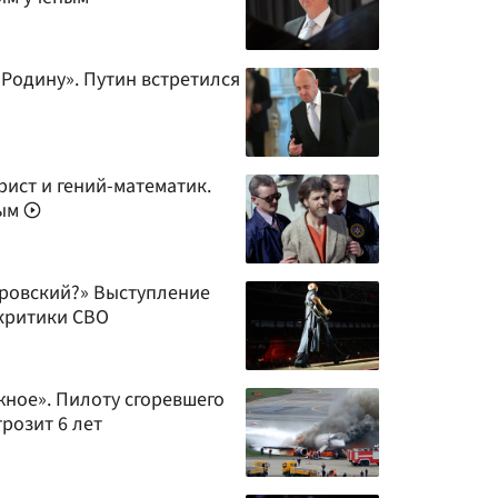
Родину». Путин встретился
ист и гений-математик.
вым
тровский?» Выступление
 критики СВО
жное». Пилоту сгоревшего
розит 6 лет