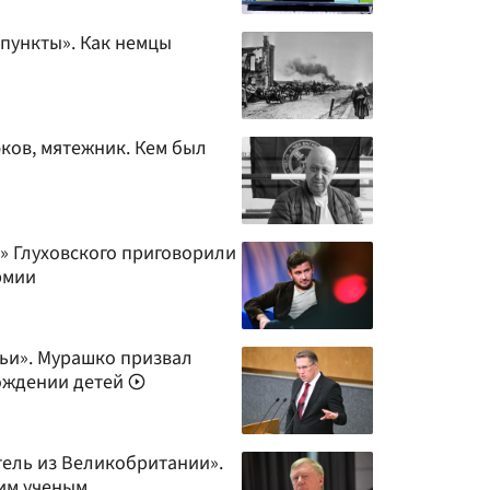
 пункты». Как немцы
ков, мятежник. Кем был
» Глуховского приговорили
рмии
ьи». Мурашко призвал
ождении детей
ель из Великобритании».
ким ученым