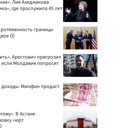
ная». Лия Ахеджакова
ка», где прослужила 45 лет
 Протяженность границы
двое
ить». Арестович пригрозил
, если Молдавия попросит
 доходы. Минфин продаст
гому». В Астане
новку «юрт