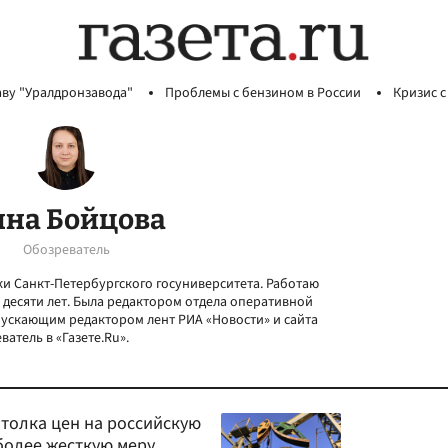
аву "Уралдронзавода"
Проблемы с бензином в России
Кризис с
на Бойцова
Обозреватель
и Санкт-Петербургского госуниверситета. Работаю
 десяти лет. Была редактором отдела оперативной
ускающим редактором лент РИА «Новости» и сайта
ватель в «Газете.Ru».
отолка цен на российскую
более жесткую меру