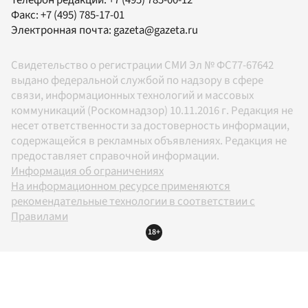
Факс:
+7 (495) 785-17-01
Электронная почта:
gazeta@gazeta.ru
Свидетельство о регистрации СМИ Эл № ФС77-67642
выдано федеральной службой по надзору в сфере
связи, информационных технологий и массовых
коммуникаций (Роскомнадзор) 10.11.2016 г. Редакция не
несет ответственности за достоверность информации,
содержащейся в рекламных объявлениях. Редакция не
предоставляет справочной информации.
Информация об ограничениях
На информационном ресурсе применяются
рекомендательные технологии в соответствии с
Правилами
18+