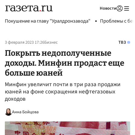
Новости
Авторизоваться
Покушение на главу "Уралдронзавода"
Проблемы с бен
3 февраля 2023 17:26
Бизнес
ТВЗ
Покрыть недополученные
доходы. Минфин продаст еще
больше юаней
Минфин увеличит почти в три раза продажи
юаней на фоне сокращения нефтегазовых
доходов
Анна Бойцова