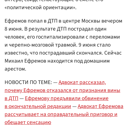
«политической ориентации».
Ефремов попал в ДТП в центре Москвы вечером
8 июня. В результате ДТП пострадал один
человек, его госпитализировали с переломами
и черепно-мозговой травмой. 9 июня стало
известно, что пострадавший скончался. Сейчас
Михаил Ефремов находится под домашним
арестом.
НОВОСТИ ПО ТЕМЕ: —
Адвокат рассказал,
почему Ефремов отказался от признания вины
в ДТП
—
Ефремову предъявили обвинение
в окончательной редакции
—
Адвокат Ефремова
рассчитывает на оправдательный приговор и
обещает сенсацию