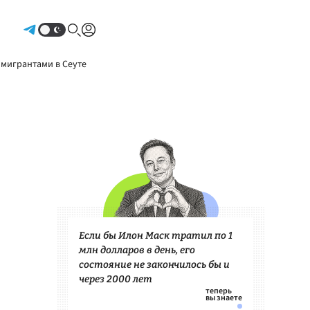
Авторизоваться
 мигрантами в Сеуте
Если бы Илон Маск тратил по 1
млн долларов в день, его
состояние не закончилось бы и
через 2000 лет