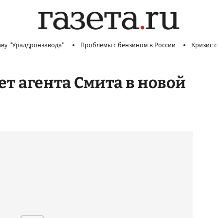
аву "Уралдронзавода"
Проблемы с бензином в России
Кризис с
т агента Смита в новой