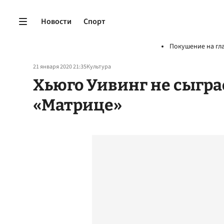
Новости
Спорт
Покушение на гл
21 января 2020 21:35
Культура
Хьюго Уивинг не сыграе
«Матрице»