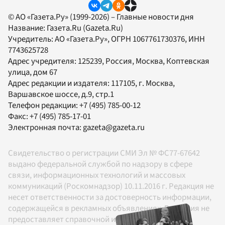
© АО «Газета.Ру» (1999-2026) – Главные новости дня
Название:
Газета.Ru
(Gazeta.Ru)
Учредитель:
АО «Газета.Ру»
, ОГРН 1067761730376, ИНН
7743625728
Адрес учредителя: 125239, Россия, Москва, Коптевская
улица, дом 67
Адрес редакции и издателя:
117105
, г.
Москва
,
Варшавское шоссе, д.9, стр.1
Телефон редакции:
+7 (495) 785-00-12
Факс:
+7 (495) 785-17-01
Электронная почта:
gazeta@gazeta.ru
Свидетельство о регистрации СМИ Эл № ФС77-67642
выдано федеральной службой по надзору в сфере
связи, информационных технологий и массовых
коммуникаций (Роскомнадзор) 10.11.2016 г. Редакция не
несет ответственности за достоверность информации,
содержащейся в рекламных объявлениях. Редакция не
предоставляет справочной информации.