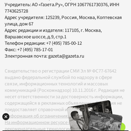
Учредитель:
АО «Газета.Ру»
, ОГРН 1067761730376, ИНН
7743625728
Адрес учредителя: 125239, Россия, Москва, Коптевская
улица, дом 67
Адрес редакции и издателя:
117105
, г.
Москва
,
Варшавское шоссе, д.9, стр.1
Телефон редакции:
+7 (495) 785-00-12
Факс:
+7 (495) 785-17-01
Электронная почта:
gazeta@gazeta.ru
Свидетельство о регистрации СМИ Эл № ФС77-67642
выдано федеральной службой по надзору в сфере
связи, информационных технологий и массовых
коммуникаций (Роскомнадзор) 10.11.2016 г. Редакция не
несет ответственности за достоверность информации,
содержащейся в рекламных объявлениях. Редакция не
предоставляет справочной информации.
Информация об ограничениях
На информационном ресурсе применяются
рекомендательные технологии в соответствии с