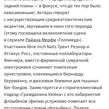
задний планы — в фокусе, что до тех пор было
невозможным). Актеры говорят
с несуществующим среднеатлантическим
акцентом, звучавшем в кино того периода
(этому посвящена великолепная сцена
в сериале
Райана Мерфи
«Голливуд»).
Участники Nine Inch Nails Трент Резнор и
Аттикус Росс, постоянные коллабораторы
Финчера, вместо фирменной сумрачной
электроники сочиняют помпезные
оркестровки, кланяющиеся Бернарду
Херрманну, и джазовые боевики для пышных
биг-бэндов. Заимствуется и сторителлинговый
подход «Гражданина Кейна» с его лабиринтом
флэшбеков (фильм услужливо помечает все
отступления словом «флэшбек»). Правда,