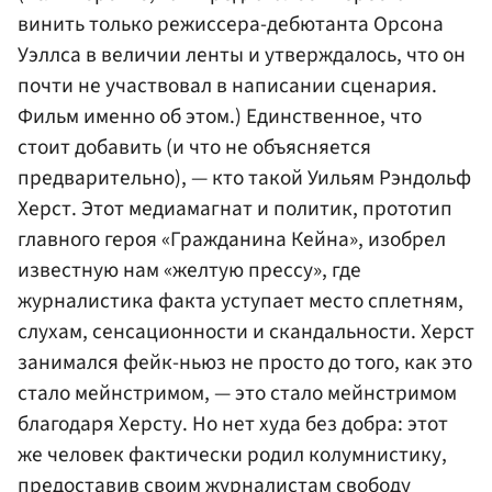
винить только режиссера-дебютанта Орсона
Уэллса в величии ленты и утверждалось, что он
почти не участвовал в написании сценария.
Фильм именно об этом.) Единственное, что
стоит добавить (и что не объясняется
предварительно), — кто такой Уильям Рэндольф
Херст. Этот медиамагнат и политик, прототип
главного героя «Гражданина Кейна», изобрел
известную нам «желтую прессу», где
журналистика факта уступает место сплетням,
слухам, сенсационности и скандальности. Херст
занимался фейк-ньюз не просто до того, как это
стало мейнстримом, — это стало мейнстримом
благодаря Херсту. Но нет худа без добра: этот
же человек фактически родил колумнистику,
предоставив своим журналистам свободу