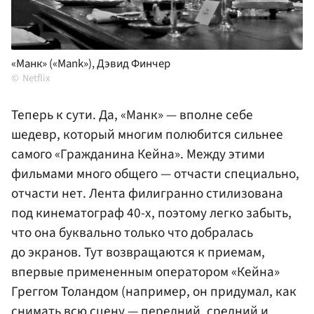
«Манк» («Mank»), Дэвид Финчер
Netflix
Теперь к сути. Да, «Манк» — вполне себе
шедевр, который многим полюбится сильнее
самого «Гражданина Кейна». Между этими
фильмами много общего — отчасти специально,
отчасти нет. Лента филигранно стилизована
под кинематограф 40-х, поэтому легко забыть,
что она буквально только что добралась
до экранов. Тут возвращаются к приемам,
впервые примененным оператором «Кейна»
Греггом Толандом (например, он придумал, как
снимать всю сцену — передний, средний и