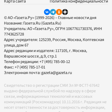
Карта сайта
Политика конфиденциальности
© АО «Газета.Ру» (1999-2026) – Главные новости дня
Название:
Газета.Ru
(Gazeta.Ru)
Учредитель:
АО «Газета.Ру»
, ОГРН 1067761730376, ИНН
7743625728
Адрес учредителя: 125239, Россия, Москва, Коптевская
улица, дом 67
Адрес редакции и издателя:
117105
, г.
Москва
,
Варшавское шоссе, д.9, стр.1
Телефон редакции:
+7 (495) 785-00-12
Факс:
+7 (495) 785-17-01
Электронная почта:
gazeta@gazeta.ru
Свидетельство о регистрации СМИ Эл № ФС77-67642
выдано федеральной службой по надзору в сфере
связи, информационных технологий и массовых
коммуникаций (Роскомнадзор) 10.11.2016 г. Редакция не
несет ответственности за достоверность информации,